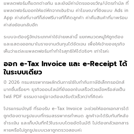
แพลตฟอร์มก็แตกต่างกัน และยังมีค่าบัตรของขวัญ/บัตรกำนัล ที่
แพลตฟอร์มออกให้แต่หักจากเงินร้าน ค่าโฆษณาที่ยิงแบบ Ads in
App ค่าส่งที่บางทีก็ส่งฟรีบางทีก็คิดลูกค้า ค่าคืนสินค้าที่มาพร้อม
ค่าส่งย้อนกลับอีก
ระบบจะต้องรู้จักประเภทค่าใช้จ่ายเหล่านี้ แยกหมวดหมู่ให้ถูกต้อง
และแสดงออกมาในรายงานต้นทุนได้ชัดเจน เพื่อให้เจ้าของธุรกิจ
เห็นว่าแต่ละแพลตฟอร์มทำกำไรสุทธิให้ได้จริงๆ เท่าไรค่ะ
ออก e-Tax Invoice และ e-Receipt ได้
ในระบบเดียว
ปี 2026 กรมสรรพากรผลักดันการใช้ใบกำกับภาษีอิเล็กทรอนิกส์
มากขึ้นเรื่อยๆ ธุรกิจออนไลน์ที่ยังออกใบเสร็จด้วยมือหรือส่งเป็น
ไฟล์ PDF ธรรมดาอยู่อาจต้องปรับตัวเร็วกว่าที่คิดค่ะ
โปรแกรมบัญชี ที่รองรับ e-Tax Invoice จะช่วยให้ออกเอกสารได้
ถูกต้องตามรูปแบบที่กรมสรรพากรกำหนด ลูกค้าจะได้รับทันทีหลัง
ชำระเงิน และเก็บบันทึกไว้ในระบบโดยอัตโนมัติ ไม่ต้องกลัวเอกสาร
หายหรือไม่ถูกรูปแบบเวลาถูกตรวจสอบค่ะ