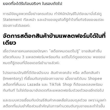
ยอดที่จะได้รับโอนจริงๆ ในรอบถัดไป
การมีข้อมูลพวกนี้อย่างครบถ้วน ทำให้นักบัญชีไม่ต้องมานั่งไล่ดู
Statement ทีละหน้า และเจ้าของธุรกิจก็รู้กำไรที่แท้จริงของแต่ละ
ช่องทางได้เลยค่ะ
จัดการสต็อกสินค้าข้ามแพลตฟอร์มได้ในที่
เดียว
เชื่อว่าหลายคนเคยเจอปัญหา “สต็อกหมดแต่ไม่รู้” ขายสินค้าชิ้น
เดียวกันบน 3 แพลตฟอร์มพร้อมกัน แต่ไม่ได้ดูยอดรวม พอของ
หมดก็รู้ตอนที่มีออเดอร์เข้ามาแล้วค่ะ
โปรแกรมบัญชีที่ดีต้องมีระบบ สินค้าคงคลัง หรือ สต็อกสินค้า
(Inventory) ที่เชื่อมกับทุกช่องทางขาย เมื่อขายได้บน Shopee
สต็อกที่เห็นบน Lazada และ TikTok Shop ก็ต้องลดลงพร้อม
กันทันที ไม่ใช่ต้องมาอัปเดตทีละแพลตฟอร์มด้วยตัวเองอีกต่อไป
และระบบควรเชื่อมกับบัญชีสินค้าคงเหลือในงบดุลด้วย เพราะมูลค่า
สต็อกที่แม่นยำคือส่วนสำคัญในการคำนวณต้นทุนขายและกำไรขั้น