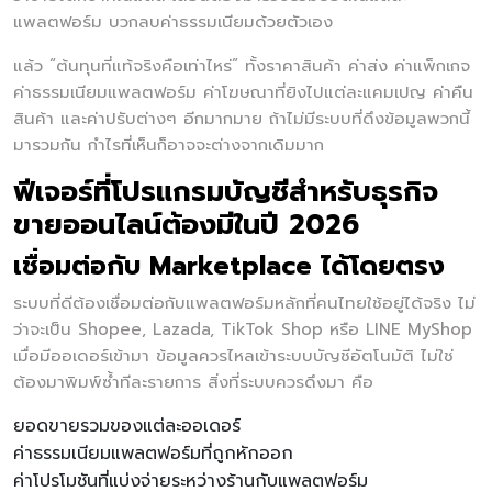
แพลตฟอร์ม บวกลบค่าธรรมเนียมด้วยตัวเอง
แล้ว “ต้นทุนที่แท้จริงคือเท่าไหร่” ทั้งราคาสินค้า ค่าส่ง ค่าแพ็กเกจ
ค่าธรรมเนียมแพลตฟอร์ม ค่าโฆษณาที่ยิงไปแต่ละแคมเปญ ค่าคืน
สินค้า และค่าปรับต่างๆ อีกมากมาย ถ้าไม่มีระบบที่ดึงข้อมูลพวกนี้
มารวมกัน กำไรที่เห็นก็อาจจะต่างจากเดิมมาก
ฟีเจอร์ที่โปรแกรมบัญชีสำหรับธุรกิจ
ขายออนไลน์ต้องมีในปี 2026
เชื่อมต่อกับ Marketplace ได้โดยตรง
ระบบที่ดีต้องเชื่อมต่อกับแพลตฟอร์มหลักที่คนไทยใช้อยู่ได้จริง ไม่
ว่าจะเป็น Shopee, Lazada, TikTok Shop หรือ LINE MyShop
เมื่อมีออเดอร์เข้ามา ข้อมูลควรไหลเข้าระบบบัญชีอัตโนมัติ ไม่ใช่
ต้องมาพิมพ์ซ้ำทีละรายการ สิ่งที่ระบบควรดึงมา คือ
ยอดขายรวมของแต่ละออเดอร์
ค่าธรรมเนียมแพลตฟอร์มที่ถูกหักออก
ค่าโปรโมชันที่แบ่งจ่ายระหว่างร้านกับแพลตฟอร์ม