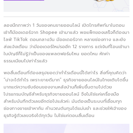
ลองนึกภาพว่า 1 วันของคนขายออนไลน์ เปิดโทรศัพท์มาในตอน
เช้าก็มีออเดอร์จาก Shopee เข้ามาแล้ว พอแพ็กของเสร็จก็ต้องมา
ไลฟ์ TikTok ตอนกลางวัน มีออเดอร์จาก หลายช่องทาง และยัง
ส่งแจ้งเตือน ว่ามีออเดอร์ใหม่รออีก 12 รายการ แต่เงินที่โอนเข้ามา
ในบัญชีก็ไม่รู้ว่าเป็นของแพลตฟอร์มไหน ยอดไหน หักค่า
ธรรมเนียมไปเท่าไรแล้ว
พอสิ้นเดือนที่ต้องสรุปยอดว่ากำไรเดือนนี้ได้เท่าไร สิ่งที่คุณคิดว่า
“น่าจะได้กำไร เพราะขายดีมาก” ธุรกิจขายออนไลน์ในไทยเติบโตขึ้น
มากแต่ความซับซ้อนของงานหลังบ้านก็เพิ่มขึ้นตามไปด้วย
โปรแกรมบัญชีสำหรับธุรกิจขายออนไลน์ จึงไม่ใช่แค่เครื่องมือ
สำหรับบันทึกตัวเลขอีกต่อไปแล้วค่ะ มันต้องเป็นระบบที่เชื่อมทุก
ช่องทางขายเข้าหากัน คำนวณต้นทุนได้แม่นยำ และช่วยให้เจ้าของ
ธุรกิจรู้ตัวเลขจริงได้ทุกวัน ไม่ใช่แค่ตอนสิ้นเดือน